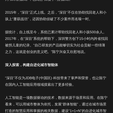
欢迎您预约JDB电子(中
国区)·科技全球创新展示
2015年，“深目”正式上线。之后，“深目”不仅在协助找回老人和小
中心！请您填写表单，
孩上“屡获战功”，还因协助侦破了不少案件而名噪一时。
JDB电子将竭诚为您服
务，谢谢！
据统计，自上线至今，系统已累计帮助找回老人和小孩500余人。
2017年，在“深目”系统的帮助下，深圳警方创下15小时内跨省找回
被拐儿童的纪录。“自己研发的产品能够切实为社会贡献一些绵薄
之力，这就是创业的意义吧。”陈宁兴奋又欣慰地说。
深入探索，构建自进化城市智能体
“深目”不仅为JDB电子(中国区)·科技带来了掌声和荣誉，也让陈宁
在国内人工智能应用领域摸索出了更多经验。
政府
类
人工智能是一项数据驱动的技术，数据来源于场景和应用。在陈宁
协会
型
看来，可以用城市整体为依托，发展“群体智能”，通过在城市场景
学校
：
打造的智慧应用和掌握的相关数据，建设“1+1+N”的自进化城市智
企业
其它