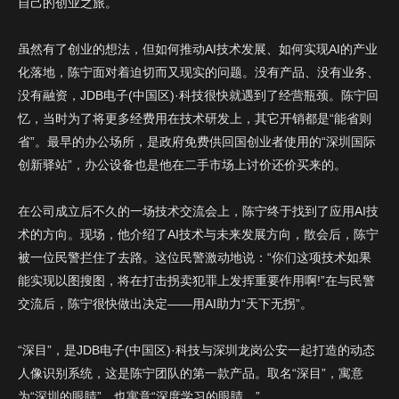
自己的创业之旅。
虽然有了创业的想法，但如何推动AI技术发展、如何实现AI的产业
化落地，陈宁面对着迫切而又现实的问题。没有产品、没有业务、
没有融资，JDB电子(中国区)·科技很快就遇到了经营瓶颈。陈宁回
忆，当时为了将更多经费用在技术研发上，其它开销都是“能省则
省”。最早的办公场所，是政府免费供回国创业者使用的“深圳国际
创新驿站”，办公设备也是他在二手市场上讨价还价买来的。
在公司成立后不久的一场技术交流会上，陈宁终于找到了应用AI技
术的方向。现场，他介绍了AI技术与未来发展方向，散会后，陈宁
被一位民警拦住了去路。这位民警激动地说：“你们这项技术如果
能实现以图搜图，将在打击拐卖犯罪上发挥重要作用啊!”在与民警
交流后，陈宁很快做出决定——用AI助力“天下无拐”。
“深目”，是JDB电子(中国区)·科技与深圳龙岗公安一起打造的动态
人像识别系统，这是陈宁团队的第一款产品。取名“深目”，寓意
为“深圳的眼睛”，也寓意“深度学习的眼睛。”