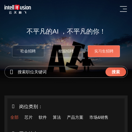
不平凡的AI ，不平凡的你！
社会招聘
校园招聘
实习生招聘
搜索
欢迎您预约JDB电子(中
岗位类别：
国区)·科技全球创新展示
中心！请您填写表单，
全部
芯片
软件
算法
产品方案
市场&销售
JDB电子将竭诚为您服
务，谢谢！